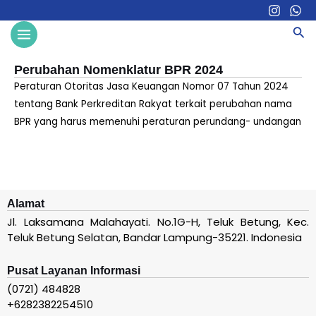
Skip
to
MAIN
Sea
content
MENU
Perubahan Nomenklatur BPR 2024
Peraturan Otoritas Jasa Keuangan Nomor 07 Tahun 2024
tentang Bank Perkreditan Rakyat terkait perubahan nama
BPR yang harus memenuhi peraturan perundang- undangan
Alamat
Jl. Laksamana Malahayati. No.1G-H, Teluk Betung, Kec.
Teluk Betung Selatan, Bandar Lampung-35221. Indonesia
Pusat Layanan Informasi
(0721) 484828
+6282382254510